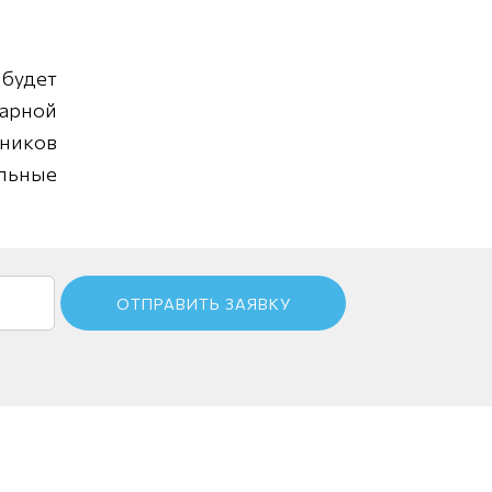
 будет
жарной
ников
льные