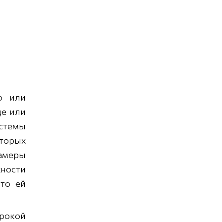
о или
ще или
истемы
оторых
амеры
ности
то ей
рокой