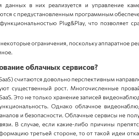
я данных в них реализуется и управление каме
ются с предустановленным программным обеспеч
ункциональностью Plug&Play, что позволяет ср
некоторые ограничения, поскольку аппаратное р
мное.
ование облачных сервисов?
SaaS) считаются довольно перспективным направ
руют существенный рост. Многочисленные пров
SaaS. Это не только хранение записей видеонаблю
функциональность. Однако облачное видеонаблю
каналов и безопасности. Облачные сервисы не пол
вязи. В случае, если какие-либо причины препят
формацию третьей стороне, то от такой идеи отк