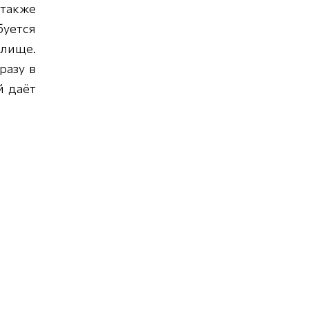
 также
буется
илище.
разу в
й даёт