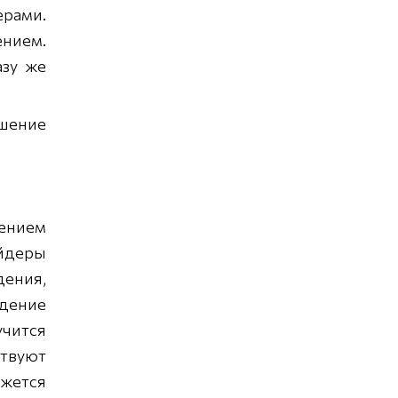
рами.
ением.
азу же
ешение
лением
айдеры
дения,
дение
учится
ствуют
ажется